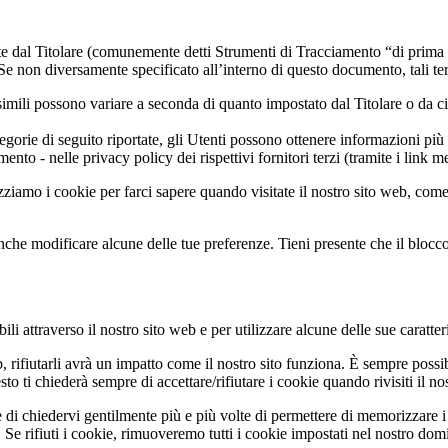
e dal Titolare (comunemente detti Strumenti di Tracciamento “di prima p
Se non diversamente specificato all’interno di questo documento, tali te
imili possono variare a seconda di quanto impostato dal Titolare o da cia
egorie di seguito riportate, gli Utenti possono ottenere informazioni più 
nto - nelle privacy policy dei rispettivi fornitori terzi (tramite i link m
zziamo i cookie per farci sapere quando visitate il nostro sito web, come 
nche modificare alcune delle tue preferenze. Tieni presente che il blocco 
li attraverso il nostro sito web e per utilizzare alcune delle sue caratter
b, rifiutarli avrà un impatto come il nostro sito funziona. È sempre poss
 ti chiederà sempre di accettare/rifiutare i cookie quando rivisiti il nos
 di chiedervi gentilmente più e più volte di permettere di memorizzare i 
Se rifiuti i cookie, rimuoveremo tutti i cookie impostati nel nostro dom