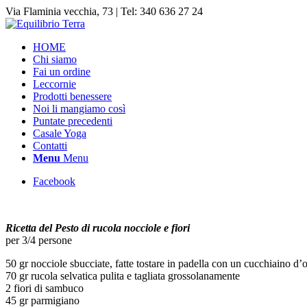
Via Flaminia vecchia, 73 | Tel: 340 636 27 24
HOME
Chi siamo
Fai un ordine
Leccornie
Prodotti benessere
Noi li mangiamo così
Puntate precedenti
Casale Yoga
Contatti
Menu
Menu
Facebook
Ricetta del Pesto
di rucola nocciole e fiori
per 3/4 persone
50 gr nocciole sbucciate, fatte tostare in padella con un cucchiaino d’o
70 gr rucola selvatica pulita e tagliata grossolanamente
2 fiori di sambuco
45 gr parmigiano